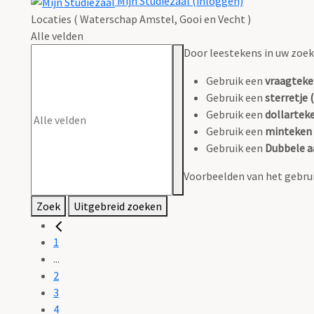
Mijn Studiezaal (inloggen)
Locaties ( Waterschap Amstel, Gooi en Vecht )
Alle velden
Door leestekens in uw zoeko
Gebruik een
vraagteke
Gebruik een
sterretje (
Gebruik een
dollarteke
Gebruik een
minteken 
Gebruik een
Dubbele a
Voorbeelden van het gebrui
Zoek
Uitgebreid zoeken
1
...
2
3
4