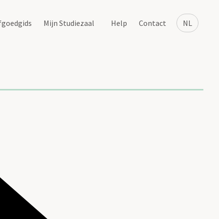
fgoedgids
Mijn Studiezaal
Help
Contact
NL