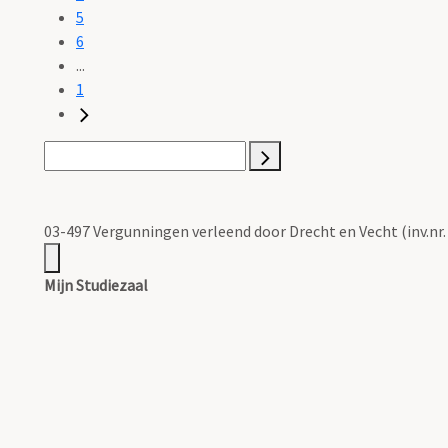
5
6
...
1
03-497 Vergunningen verleend door Drecht en Vecht (inv.nr.
Mijn Studiezaal