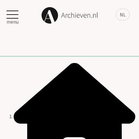
NL
menu