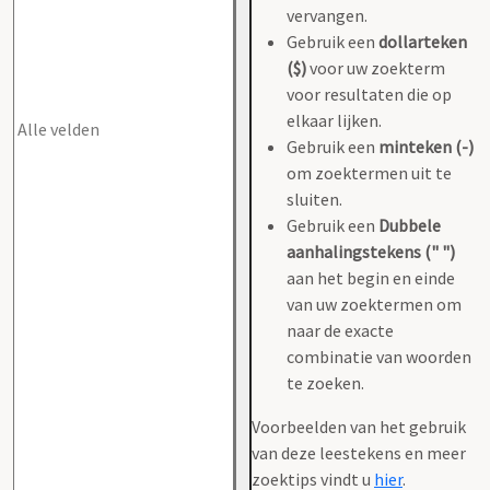
vervangen.
Gebruik een
dollarteken
($)
voor uw zoekterm
voor resultaten die op
elkaar lijken.
Gebruik een
minteken (-)
om zoektermen uit te
sluiten.
Gebruik een
Dubbele
aanhalingstekens (" ")
aan het begin en einde
van uw zoektermen om
naar de exacte
combinatie van woorden
te zoeken.
Voorbeelden van het gebruik
van deze leestekens en meer
zoektips vindt u
hier
.