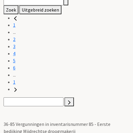
Zoek
Uitgebreid zoeken
1
...
2
3
4
5
6
...
1
36-85 Vergunningen in inventarisnummer 85 - Eerste
bedijking Mijdrechtse droogmakerij