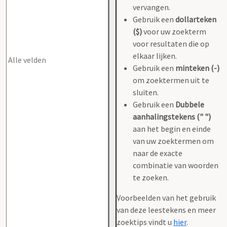
vervangen.
Gebruik een
dollarteken
($)
voor uw zoekterm
voor resultaten die op
elkaar lijken.
Gebruik een
minteken (-)
om zoektermen uit te
sluiten.
Gebruik een
Dubbele
aanhalingstekens (" ")
aan het begin en einde
van uw zoektermen om
naar de exacte
combinatie van woorden
te zoeken.
Voorbeelden van het gebruik
van deze leestekens en meer
zoektips vindt u
hier
.