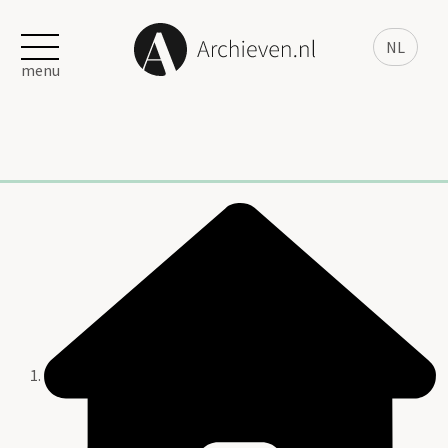
NL
menu