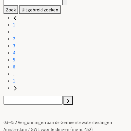
Zoek
Uitgebreid zoeken
1
...
2
3
4
5
6
...
1
03-452 Vergunningen aan de Gemeentewaterleidingen
Amsterdam / GWL voor leidingen (inv.nr. 452)