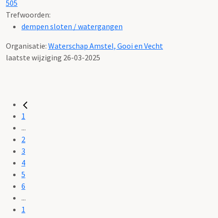
505
Trefwoorden:
dempen sloten / watergangen
Organisatie:
Waterschap Amstel, Gooi en Vecht
laatste wijziging 26-03-2025
1
...
2
3
4
5
6
...
1