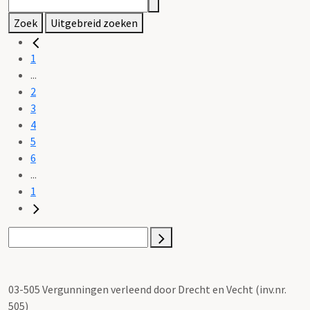
Zoek
Uitgebreid zoeken
1
...
2
3
4
5
6
...
1
03-505 Vergunningen verleend door Drecht en Vecht (inv.nr.
505)