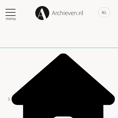
NL
menu