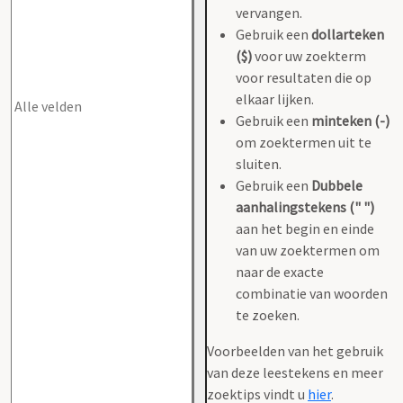
vervangen.
Gebruik een
dollarteken
($)
voor uw zoekterm
voor resultaten die op
elkaar lijken.
Gebruik een
minteken (-)
om zoektermen uit te
sluiten.
Gebruik een
Dubbele
aanhalingstekens (" ")
aan het begin en einde
van uw zoektermen om
naar de exacte
combinatie van woorden
te zoeken.
Voorbeelden van het gebruik
van deze leestekens en meer
zoektips vindt u
hier
.