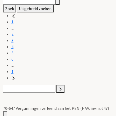
Zoek
Uitgebreid zoeken
1
...
2
3
4
5
6
...
1
70-647 Vergunningen verleend aan het PEN (HAV, inv.nr. 647)