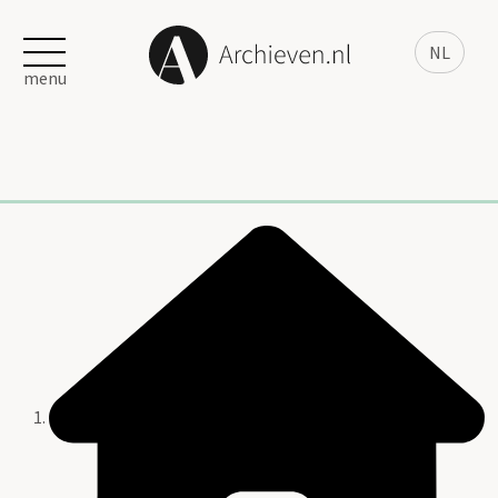
NL
menu