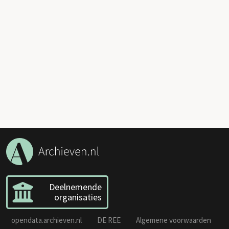
Deelnemende
organisaties
opendata.archieven.nl
DE REE
Algemene voorwaarden