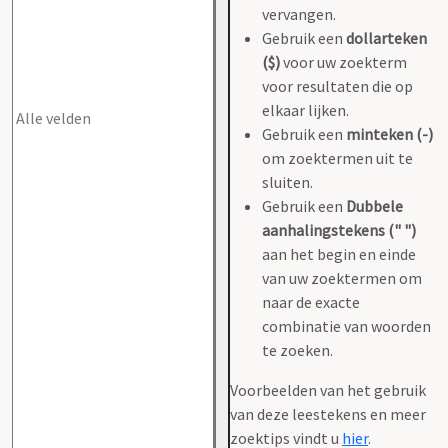
vervangen.
Gebruik een
dollarteken
($)
voor uw zoekterm
voor resultaten die op
elkaar lijken.
Gebruik een
minteken (-)
om zoektermen uit te
sluiten.
Gebruik een
Dubbele
aanhalingstekens (" ")
aan het begin en einde
van uw zoektermen om
naar de exacte
combinatie van woorden
te zoeken.
Voorbeelden van het gebruik
van deze leestekens en meer
zoektips vindt u
hier
.