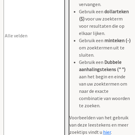
vervangen.
Gebruik een
dollarteken
($)
voor uw zoekterm
voor resultaten die op
elkaar lijken.
Gebruik een
minteken (-)
om zoektermen uit te
sluiten.
Gebruik een
Dubbele
aanhalingstekens (" ")
aan het begin en einde
van uw zoektermen om
naar de exacte
combinatie van woorden
te zoeken.
Voorbeelden van het gebruik
van deze leestekens en meer
zoektips vindt u
hier
.