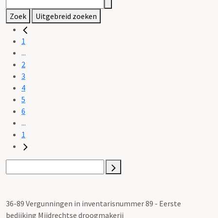
Zoek
Uitgebreid zoeken
1
...
2
3
4
5
6
...
1
36-89 Vergunningen in inventarisnummer 89 - Eerste
bedijking Mijdrechtse droogmakerij