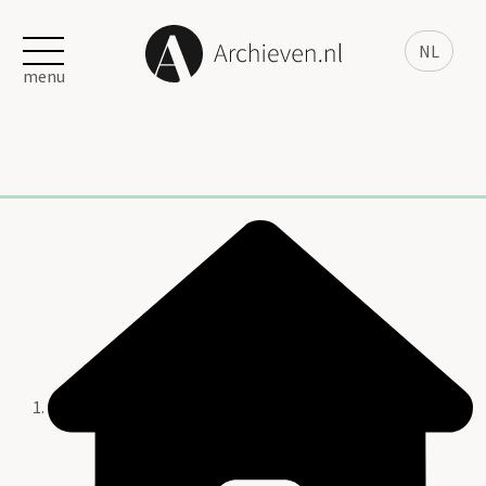
NL
menu