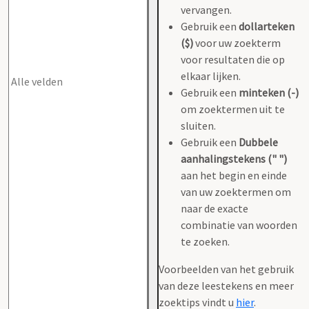
vervangen.
Gebruik een
dollarteken
($)
voor uw zoekterm
voor resultaten die op
elkaar lijken.
Gebruik een
minteken (-)
om zoektermen uit te
sluiten.
Gebruik een
Dubbele
aanhalingstekens (" ")
aan het begin en einde
van uw zoektermen om
naar de exacte
combinatie van woorden
te zoeken.
Voorbeelden van het gebruik
van deze leestekens en meer
zoektips vindt u
hier
.