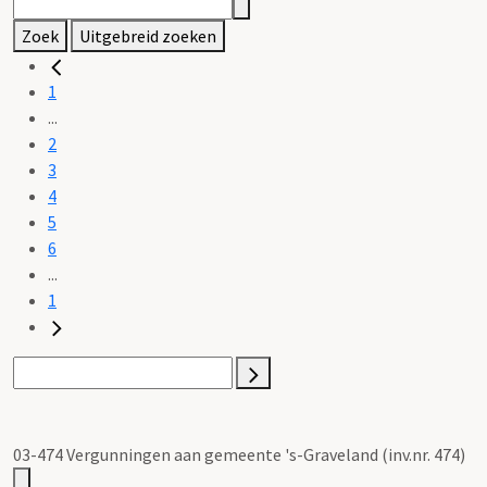
Zoek
Uitgebreid zoeken
1
...
2
3
4
5
6
...
1
03-474 Vergunningen aan gemeente 's-Graveland (inv.nr. 474)