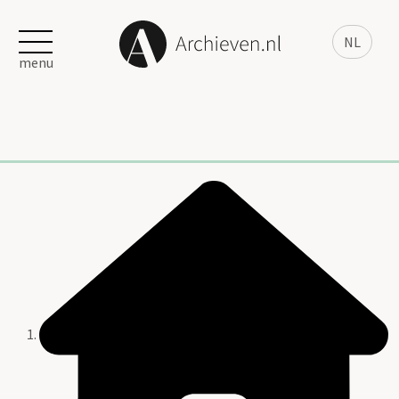
NL
menu