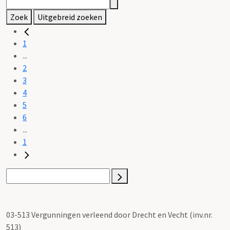
Zoek
Uitgebreid zoeken
1
...
2
3
4
5
6
...
1
03-513 Vergunningen verleend door Drecht en Vecht (inv.nr.
513)