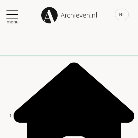
NL
menu