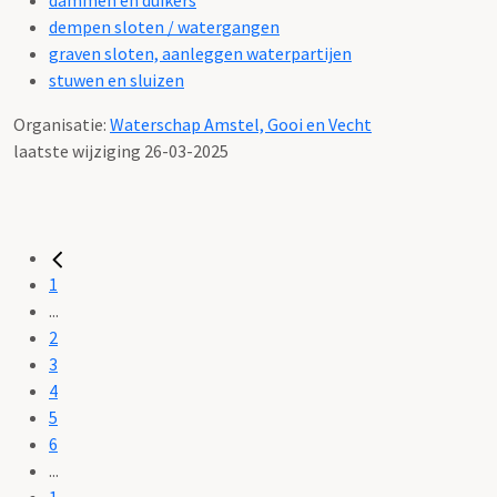
dempen sloten / watergangen
graven sloten, aanleggen waterpartijen
stuwen en sluizen
Organisatie:
Waterschap Amstel, Gooi en Vecht
laatste wijziging 26-03-2025
1
...
2
3
4
5
6
...
1