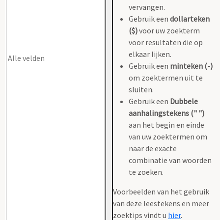
vervangen.
Gebruik een
dollarteken
($)
voor uw zoekterm
voor resultaten die op
elkaar lijken.
Gebruik een
minteken (-)
om zoektermen uit te
sluiten.
Gebruik een
Dubbele
aanhalingstekens (" ")
aan het begin en einde
van uw zoektermen om
naar de exacte
combinatie van woorden
te zoeken.
Voorbeelden van het gebruik
van deze leestekens en meer
zoektips vindt u
hier
.