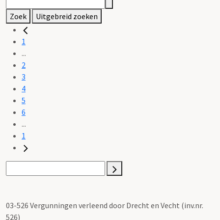
Zoek
Uitgebreid zoeken
1
...
2
3
4
5
6
...
1
03-526 Vergunningen verleend door Drecht en Vecht (inv.nr.
526)