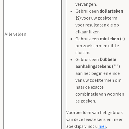
vervangen.
Gebruik een
dollarteken
($)
voor uw zoekterm
voor resultaten die op
elkaar lijken.
Gebruik een
minteken (-)
om zoektermen uit te
sluiten.
Gebruik een
Dubbele
aanhalingstekens (" ")
aan het begin en einde
van uw zoektermen om
naar de exacte
combinatie van woorden
te zoeken.
Voorbeelden van het gebruik
van deze leestekens en meer
zoektips vindt u
hier
.