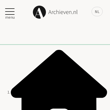
NL
menu