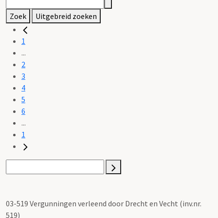
Zoek
Uitgebreid zoeken
1
...
2
3
4
5
6
...
1
03-519 Vergunningen verleend door Drecht en Vecht (inv.nr.
519)