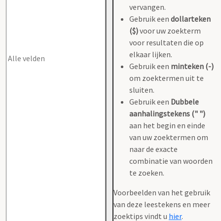
vervangen.
Gebruik een
dollarteken
($)
voor uw zoekterm
voor resultaten die op
elkaar lijken.
Gebruik een
minteken (-)
om zoektermen uit te
sluiten.
Gebruik een
Dubbele
aanhalingstekens (" ")
aan het begin en einde
van uw zoektermen om
naar de exacte
combinatie van woorden
te zoeken.
Voorbeelden van het gebruik
van deze leestekens en meer
zoektips vindt u
hier
.