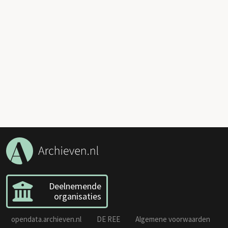
Deelnemende
organisaties
opendata.archieven.nl
DE REE
Algemene voorwaarden