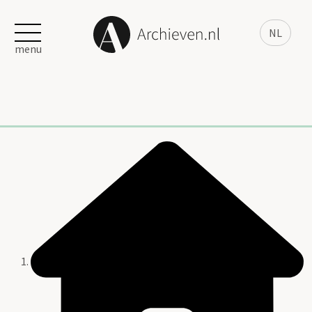
NL
menu