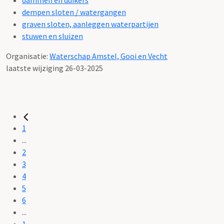
dempen sloten / watergangen
graven sloten, aanleggen waterpartijen
stuwen en sluizen
Organisatie:
Waterschap Amstel, Gooi en Vecht
laatste wijziging 26-03-2025
1
...
2
3
4
5
6
...
1