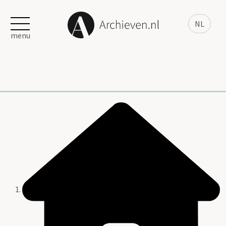
NL
menu