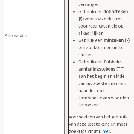
vervangen.
Gebruik een
dollarteken
($)
voor uw zoekterm
voor resultaten die op
elkaar lijken.
Gebruik een
minteken (-)
om zoektermen uit te
sluiten.
Gebruik een
Dubbele
aanhalingstekens (" ")
aan het begin en einde
van uw zoektermen om
naar de exacte
combinatie van woorden
te zoeken.
Voorbeelden van het gebruik
van deze leestekens en meer
zoektips vindt u
hier
.