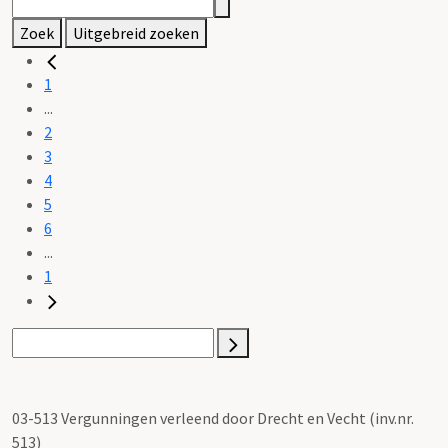
Zoek
Uitgebreid zoeken
1
...
2
3
4
5
6
...
1
03-513 Vergunningen verleend door Drecht en Vecht (inv.nr.
513)