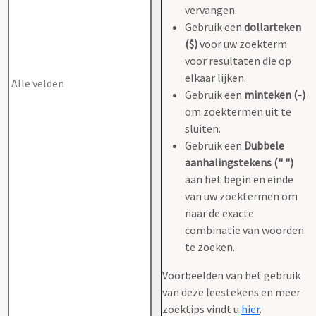
vervangen.
Gebruik een
dollarteken
($)
voor uw zoekterm
voor resultaten die op
elkaar lijken.
Gebruik een
minteken (-)
om zoektermen uit te
sluiten.
Gebruik een
Dubbele
aanhalingstekens (" ")
aan het begin en einde
van uw zoektermen om
naar de exacte
combinatie van woorden
te zoeken.
Voorbeelden van het gebruik
van deze leestekens en meer
zoektips vindt u
hier
.