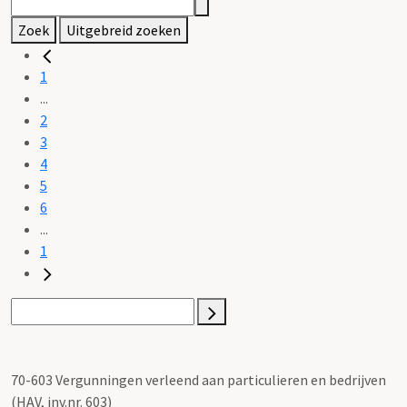
Zoek
Uitgebreid zoeken
1
...
2
3
4
5
6
...
1
70-603 Vergunningen verleend aan particulieren en bedrijven
(HAV, inv.nr. 603)