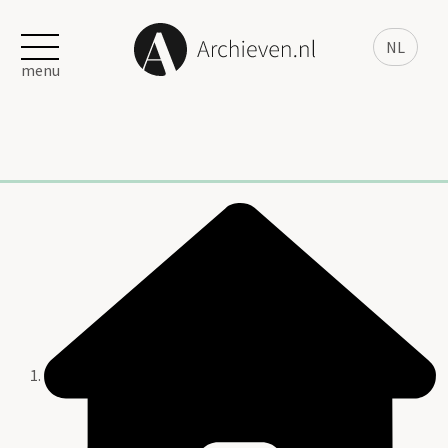
NL
menu