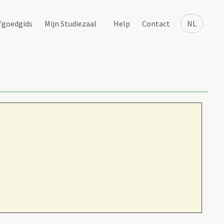
fgoedgids
Mijn Studiezaal
Help
Contact
NL