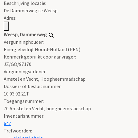
Beschrijving locatie:
De Dammerweg te Weesp
Adres:
Weesp, Dammerweg
Vergunninghouder:
Energiebedrijf Noord-Holland (PEN)
Kenmerk gebruikt door aanvrager:
JZ/GO/97170
Vergunningverlener:
Amstel en Vecht, Hoogheemraadschap
Dossier- of besluitnummer:
10.03.92.21T
Toegangsnummer
:
70 Amstel en Vecht, hoogheemraadschap
Inventarisnummer
:
647
Trefwoorden:
elektrakabels