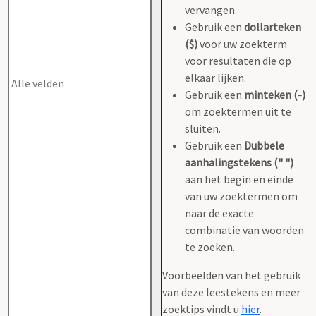
vervangen.
Gebruik een
dollarteken
($)
voor uw zoekterm
voor resultaten die op
elkaar lijken.
Gebruik een
minteken (-)
om zoektermen uit te
sluiten.
Gebruik een
Dubbele
aanhalingstekens (" ")
aan het begin en einde
van uw zoektermen om
naar de exacte
combinatie van woorden
te zoeken.
Voorbeelden van het gebruik
van deze leestekens en meer
zoektips vindt u
hier
.