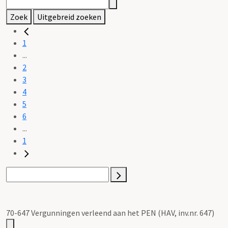
Zoek
Uitgebreid zoeken
1
...
2
3
4
5
6
...
1
70-647 Vergunningen verleend aan het PEN (HAV, inv.nr. 647)