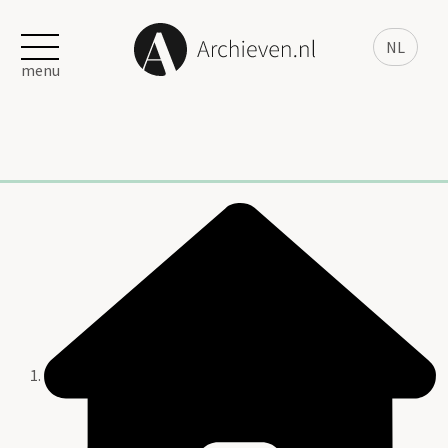
NL
menu