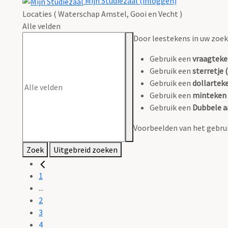
Mijn Studiezaal (inloggen)
Locaties ( Waterschap Amstel, Gooi en Vecht )
Alle velden
Door leestekens in uw zoeko
Gebruik een
vraagteke
Gebruik een
sterretje (
Gebruik een
dollarteke
Gebruik een
minteken 
Gebruik een
Dubbele a
Voorbeelden van het gebrui
Zoek
Uitgebreid zoeken
1
...
2
3
4