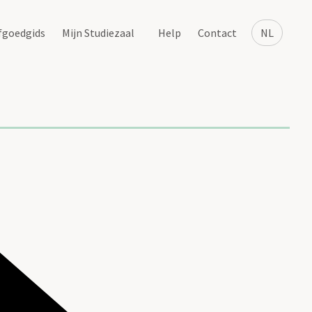
fgoedgids
Mijn Studiezaal
Help
Contact
NL