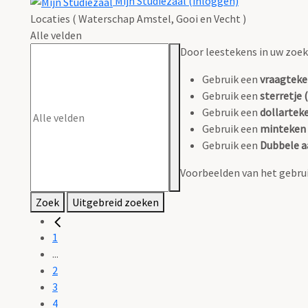
Mijn Studiezaal (inloggen)
Locaties ( Waterschap Amstel, Gooi en Vecht )
Alle velden
Door leestekens in uw zoeko
Gebruik een
vraagteke
Gebruik een
sterretje (
Gebruik een
dollarteke
Gebruik een
minteken 
Gebruik een
Dubbele a
Voorbeelden van het gebrui
Zoek
Uitgebreid zoeken
1
...
2
3
4