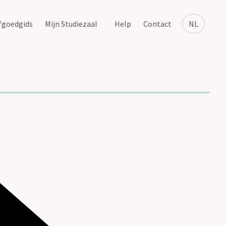
fgoedgids
Mijn Studiezaal
Help
Contact
NL