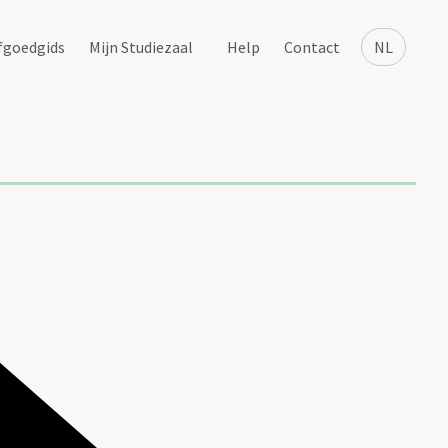
fgoedgids
Mijn Studiezaal
Help
Contact
NL