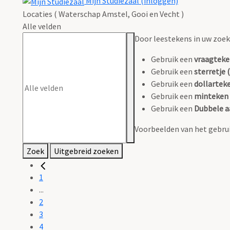
Mijn Studiezaal (inloggen)
Locaties ( Waterschap Amstel, Gooi en Vecht )
Alle velden
Door leestekens in uw zoeko
Gebruik een
vraagteke
Gebruik een
sterretje (
Gebruik een
dollarteke
Gebruik een
minteken 
Gebruik een
Dubbele a
Voorbeelden van het gebrui
Zoek
Uitgebreid zoeken
1
...
2
3
4