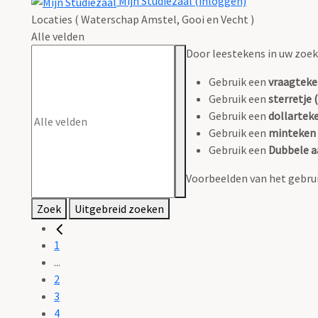
Mijn Studiezaal (inloggen)
Locaties ( Waterschap Amstel, Gooi en Vecht )
Alle velden
Door leestekens in uw zoeko
Gebruik een
vraagteke
Gebruik een
sterretje (
Gebruik een
dollarteke
Gebruik een
minteken 
Gebruik een
Dubbele a
Voorbeelden van het gebrui
Zoek
Uitgebreid zoeken
1
...
2
3
4