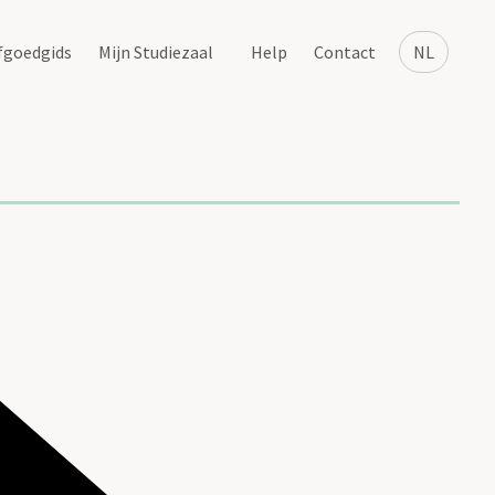
fgoedgids
Mijn Studiezaal
Help
Contact
NL