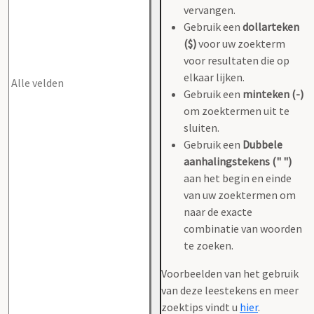
vervangen.
Gebruik een
dollarteken
($)
voor uw zoekterm
voor resultaten die op
elkaar lijken.
Gebruik een
minteken (-)
om zoektermen uit te
sluiten.
Gebruik een
Dubbele
aanhalingstekens (" ")
aan het begin en einde
van uw zoektermen om
naar de exacte
combinatie van woorden
te zoeken.
Voorbeelden van het gebruik
van deze leestekens en meer
zoektips vindt u
hier
.