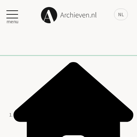
NL
menu