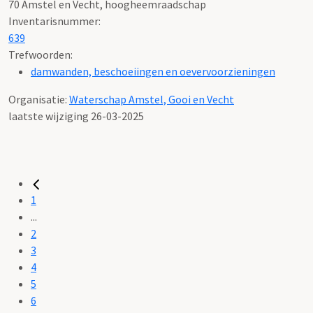
70 Amstel en Vecht, hoogheemraadschap
Inventarisnummer
:
639
Trefwoorden:
damwanden, beschoeiingen en oevervoorzieningen
Organisatie:
Waterschap Amstel, Gooi en Vecht
laatste wijziging 26-03-2025
1
...
2
3
4
5
6