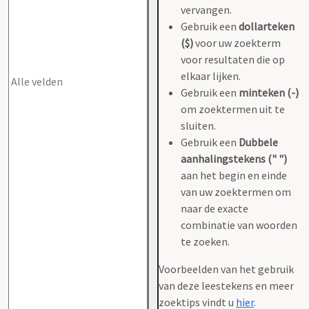
vervangen.
Gebruik een
dollarteken
($)
voor uw zoekterm
voor resultaten die op
elkaar lijken.
Gebruik een
minteken (-)
om zoektermen uit te
sluiten.
Gebruik een
Dubbele
aanhalingstekens (" ")
aan het begin en einde
van uw zoektermen om
naar de exacte
combinatie van woorden
te zoeken.
Voorbeelden van het gebruik
van deze leestekens en meer
zoektips vindt u
hier
.