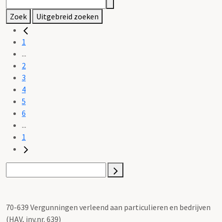
Zoek
Uitgebreid zoeken
1
...
2
3
4
5
6
...
1
70-639 Vergunningen verleend aan particulieren en bedrijven
(HAV, inv.nr. 639)