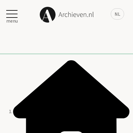
NL
menu