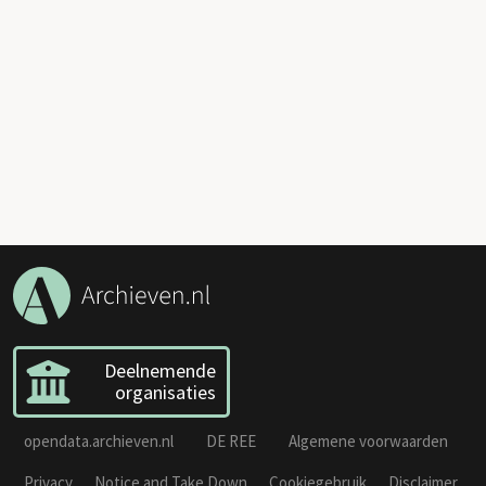
Deelnemende
organisaties
opendata.archieven.nl
DE REE
Algemene voorwaarden
Privacy
Notice and Take Down
Cookiegebruik
Disclaimer