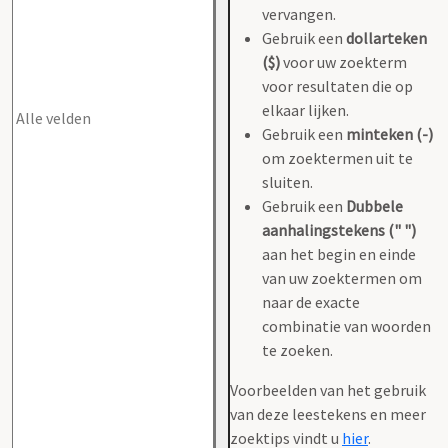
vervangen.
Gebruik een
dollarteken
($)
voor uw zoekterm
voor resultaten die op
elkaar lijken.
Gebruik een
minteken (-)
om zoektermen uit te
sluiten.
Gebruik een
Dubbele
aanhalingstekens (" ")
aan het begin en einde
van uw zoektermen om
naar de exacte
combinatie van woorden
te zoeken.
Voorbeelden van het gebruik
van deze leestekens en meer
zoektips vindt u
hier
.