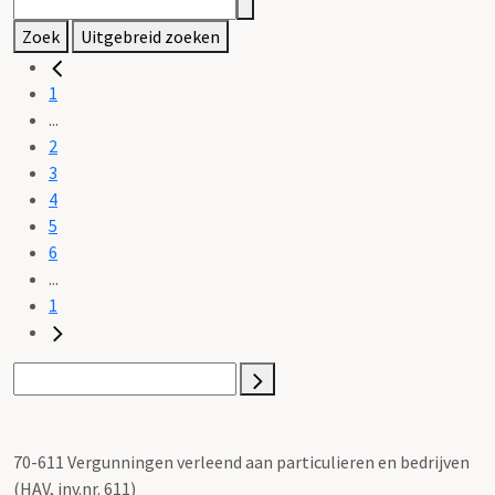
Zoek
Uitgebreid zoeken
1
...
2
3
4
5
6
...
1
70-611 Vergunningen verleend aan particulieren en bedrijven
(HAV, inv.nr. 611)