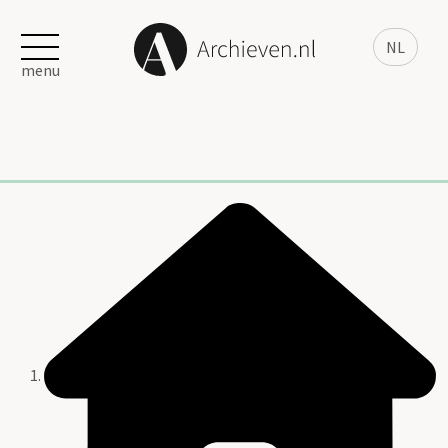
NL
menu