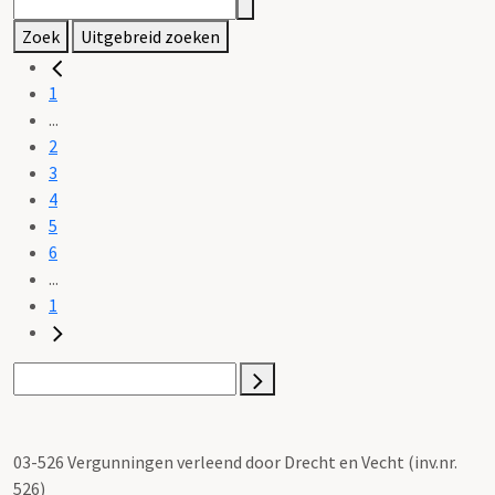
Zoek
Uitgebreid zoeken
1
...
2
3
4
5
6
...
1
03-526 Vergunningen verleend door Drecht en Vecht (inv.nr.
526)