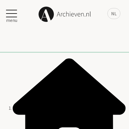
NL
menu