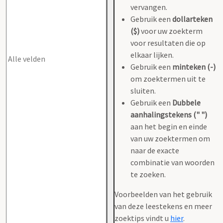
vervangen.
Gebruik een
dollarteken
($)
voor uw zoekterm
voor resultaten die op
elkaar lijken.
Gebruik een
minteken (-)
om zoektermen uit te
sluiten.
Gebruik een
Dubbele
aanhalingstekens (" ")
aan het begin en einde
van uw zoektermen om
naar de exacte
combinatie van woorden
te zoeken.
Voorbeelden van het gebruik
van deze leestekens en meer
zoektips vindt u
hier
.