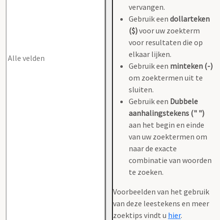
vervangen.
Gebruik een
dollarteken
($)
voor uw zoekterm
voor resultaten die op
elkaar lijken.
Gebruik een
minteken (-)
om zoektermen uit te
sluiten.
Gebruik een
Dubbele
aanhalingstekens (" ")
aan het begin en einde
van uw zoektermen om
naar de exacte
combinatie van woorden
te zoeken.
Voorbeelden van het gebruik
van deze leestekens en meer
zoektips vindt u
hier
.