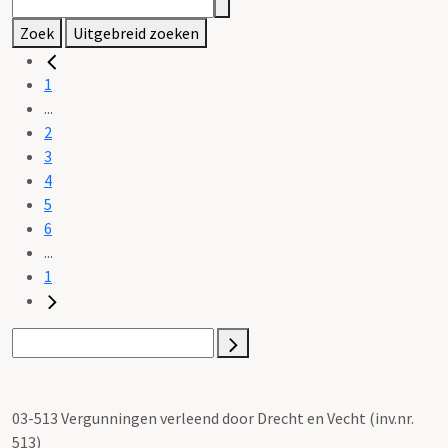
Zoek
Uitgebreid zoeken
1
...
2
3
4
5
6
...
1
03-513 Vergunningen verleend door Drecht en Vecht (inv.nr.
513)