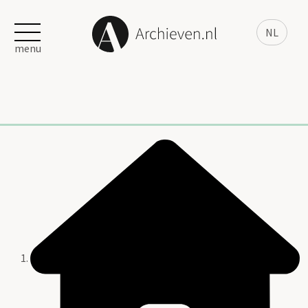
NL
menu