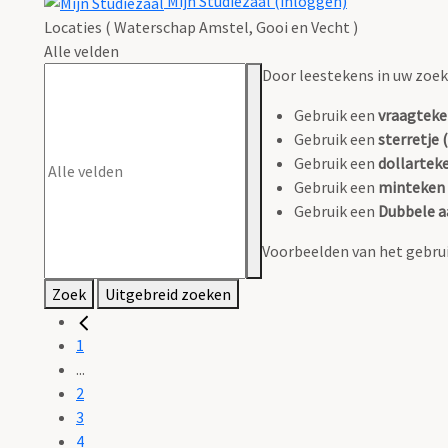
Mijn Studiezaal (inloggen)
Locaties ( Waterschap Amstel, Gooi en Vecht )
Alle velden
Door leestekens in uw zoeko
Gebruik een
vraagteke
Gebruik een
sterretje (
Gebruik een
dollarteke
Gebruik een
minteken 
Gebruik een
Dubbele a
Voorbeelden van het gebrui
Zoek
Uitgebreid zoeken
1
...
2
3
4