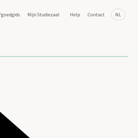
fgoedgids
Mijn Studiezaal
Help
Contact
NL