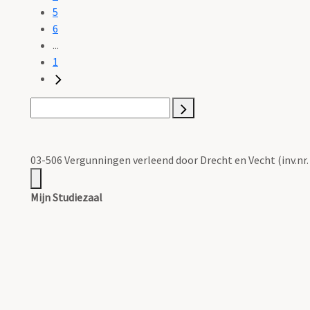
5
6
...
1
03-506 Vergunningen verleend door Drecht en Vecht (inv.nr.
Mijn Studiezaal