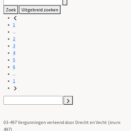
Zoek
Uitgebreid zoeken
1
...
2
3
4
5
6
...
1
03-497 Vergunningen verleend door Drecht en Vecht (inv.nr.
497)