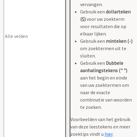
vervangen.
Gebruik een
dollarteken
($)
voor uw zoekterm
voor resultaten die op
elkaar lijken.
Gebruik een
minteken (-)
om zoektermen uit te
sluiten.
Gebruik een
Dubbele
aanhalingstekens (" ")
aan het begin en einde
van uw zoektermen om
naar de exacte
combinatie van woorden
te zoeken.
Voorbeelden van het gebruik
van deze leestekens en meer
zoektips vindt u
hier
.