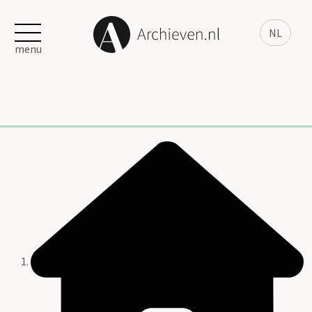
NL
menu