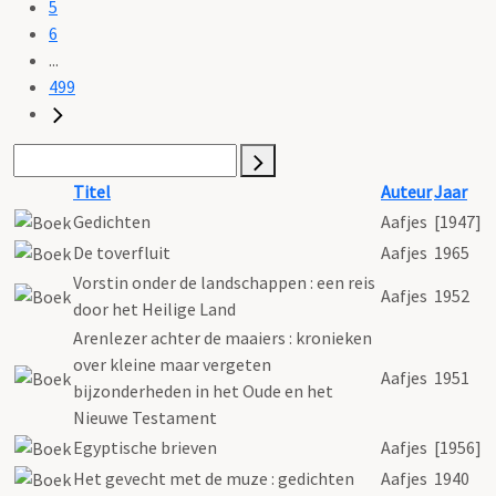
5
6
...
499
Titel
Auteur
Jaar
Gedichten
Aafjes
[1947]
De toverfluit
Aafjes
1965
Vorstin onder de landschappen : een reis
Aafjes
1952
door het Heilige Land
Arenlezer achter de maaiers : kronieken
over kleine maar vergeten
Aafjes
1951
bijzonderheden in het Oude en het
Nieuwe Testament
Egyptische brieven
Aafjes
[1956]
Het gevecht met de muze : gedichten
Aafjes
1940