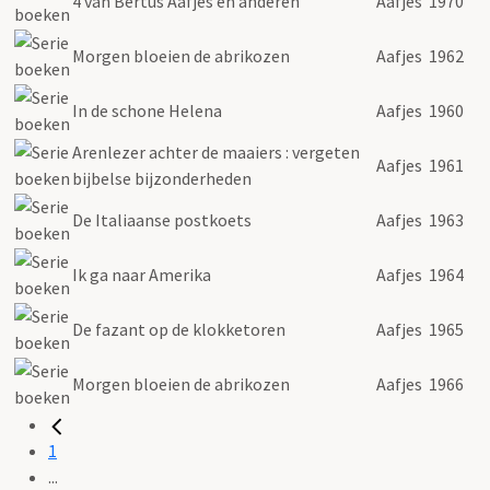
4 van Bertus Aafjes en anderen
Aafjes
1970
Morgen bloeien de abrikozen
Aafjes
1962
In de schone Helena
Aafjes
1960
Arenlezer achter de maaiers : vergeten
Aafjes
1961
bijbelse bijzonderheden
De Italiaanse postkoets
Aafjes
1963
Ik ga naar Amerika
Aafjes
1964
De fazant op de klokketoren
Aafjes
1965
Morgen bloeien de abrikozen
Aafjes
1966
1
...