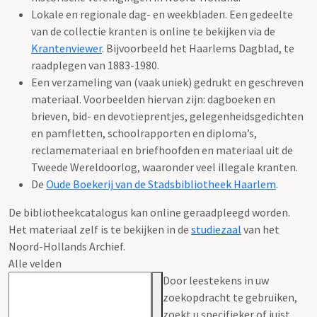
Lokale en regionale dag- en weekbladen. Een gedeelte
van de collectie kranten is online te bekijken via de
Krantenviewer
. Bijvoorbeeld het Haarlems Dagblad, te
raadplegen van 1883-1980.
Een verzameling van (vaak uniek) gedrukt en geschreven
materiaal. Voorbeelden hiervan zijn: dagboeken en
brieven, bid- en devotieprentjes, gelegenheidsgedichten
en pamfletten, schoolrapporten en diploma’s,
reclamemateriaal en briefhoofden en materiaal uit de
Tweede Wereldoorlog, waaronder veel illegale kranten.
De
Oude Boekerij van de Stadsbibliotheek Haarlem
.
De bibliotheekcatalogus kan online geraadpleegd worden.
Het materiaal zelf is te bekijken in de
studiezaal
van het
Noord-Hollands Archief.
Alle velden
Door leestekens in uw
zoekopdracht te gebruiken,
zoekt u specifieker of juist