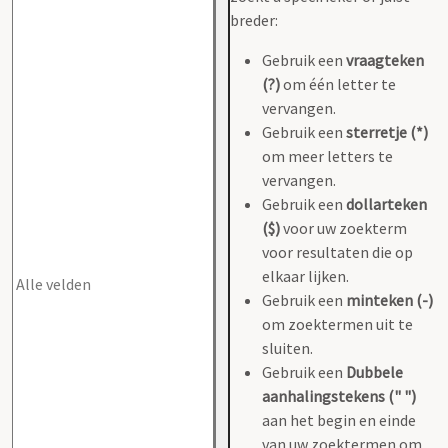
breder:
Gebruik een
vraagteken
(?)
om één letter te
vervangen.
Gebruik een
sterretje (*)
om meer letters te
vervangen.
Gebruik een
dollarteken
($)
voor uw zoekterm
voor resultaten die op
elkaar lijken.
Gebruik een
minteken (-)
om zoektermen uit te
sluiten.
Gebruik een
Dubbele
aanhalingstekens (" ")
aan het begin en einde
van uw zoektermen om