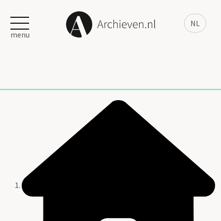
NL
menu