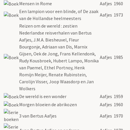
Mensen in Rome
Aafjes
1960
Een lampion voor een blinde, of De zaak
Aafjes
1973
van de Hollandse heelmeesters
Reizen om de wereld : zestien
Nederlandse reisverhalen van Bertus
Aafjes, J.M.A. Biesheuvel, Fleur
Bourgonje, Adriaan van Dis, Marnix
Gijsen, Oek de Jong, Frans Kellendonk,
Aafjes
1985
Rudy Kousbroek, Hubert Lampo, Monika
van Paemel, Ethel Portnoy, Henk
Romijn Meijer, Renate Rubinstein,
Carolijn Visser, Joop Waasdorp en Jan
Wolkers
De wereld is een wonder
Aafjes
1959
Morgen bloeien de abrikozen
Aafjes
1960
3 van Bertus Aafjes
Aafjes
1970