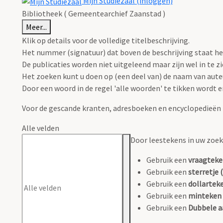
Mijn Studiezaal (inloggen)
Bibliotheek ( Gemeentearchief Zaanstad )
Meer...
Klik op details voor de volledige titelbeschrijving.
Het nummer (signatuur) dat boven de beschrijving staat hee
De publicaties worden niet uitgeleend maar zijn wel in te zi
Het zoeken kunt u doen op (een deel van) de naam van auteur
Door een woord in de regel 'alle woorden' te tikken wordt er
Voor de gescande kranten, adresboeken en encyclopedieën z
Alle velden
Door leestekens in uw zoeko
Gebruik een
vraagteke
Gebruik een
sterretje (
Gebruik een
dollarteke
Gebruik een
minteken 
Gebruik een
Dubbele a