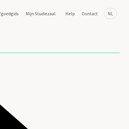
fgoedgids
Mijn Studiezaal
Help
Contact
NL