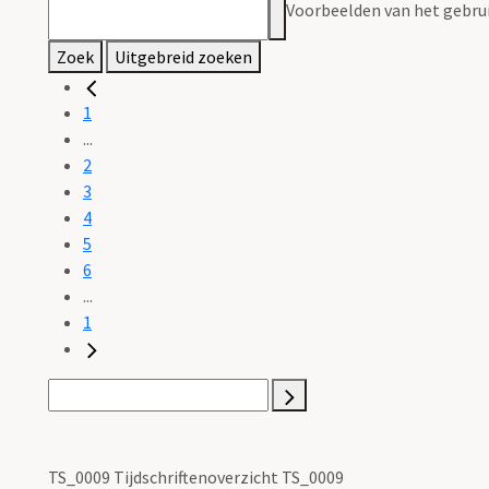
Voorbeelden van het gebrui
Zoek
Uitgebreid zoeken
1
...
2
3
4
5
6
...
1
TS_0009 Tijdschriftenoverzicht TS_0009