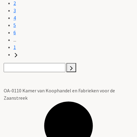
2
3
4
5
6
...
1
OA-0110 Kamer van Koophandel en Fabrieken voor de
Zaanstreek