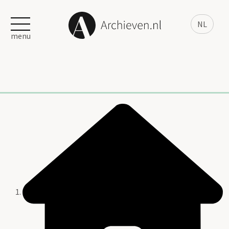
NL
menu