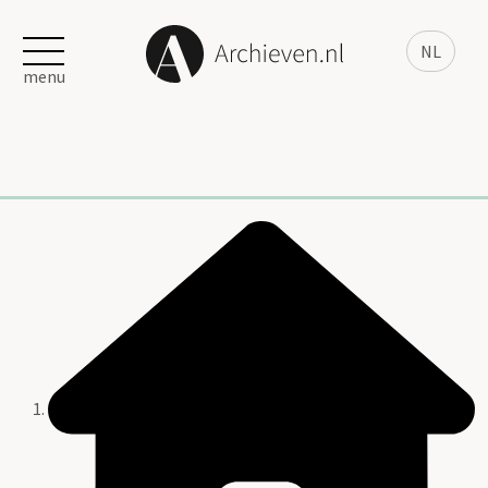
NL
menu