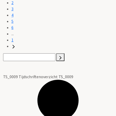
2
3
4
5
6
...
1
TS_0009 Tijdschriftenoverzicht TS_0009