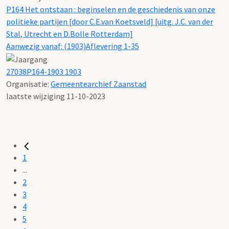
P164 Het ontstaan : beginselen en de geschiedenis van onze
politieke partijen [door C.E.van Koetsveld] [uitg. J.C. van der
Stal, Utrecht en D.Bolle Rotterdam]
Aanwezig vanaf: (1903)Aflevering 1-35
27038P164-1903 1903
Organisatie:
Gemeentearchief Zaanstad
laatste wijziging 11-10-2023
1
...
2
3
4
5