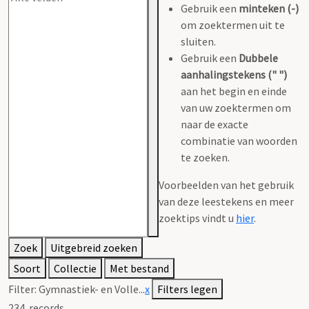
Gebruik een
minteken (-)
om zoektermen uit te
sluiten.
Gebruik een
Dubbele
aanhalingstekens (" ")
aan het begin en einde
van uw zoektermen om
naar de exacte
combinatie van woorden
te zoeken.
Voorbeelden van het gebruik
van deze leestekens en meer
zoektips vindt u
hier
.
Zoek
Uitgebreid zoeken
Soort
Collectie
Met bestand
Filter:
Gymnastiek- en Volle...
x
Filters legen
234
records