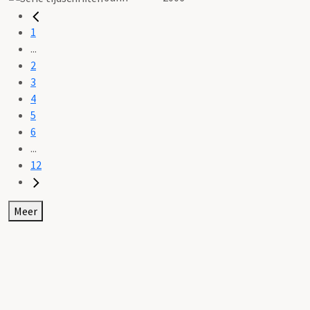
1
...
2
3
4
5
6
...
12
Meer