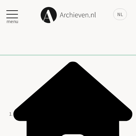
NL
menu