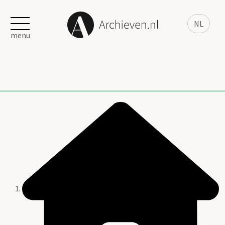
NL
menu