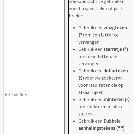
zoekopdracht te gebruiken,
zoekt u specifieker of juist
breder:
Gebruik een
vraagteken
(?)
om één letter te
vervangen.
Gebruik een
sterretje (*)
om meer letters te
vervangen.
Gebruik een
dollarteken
($)
voor uw zoekterm
voor resultaten die op
elkaar lijken.
Gebruik een
minteken (-)
om zoektermen uit te
sluiten.
Gebruik een
Dubbele
aanhalingstekens (" ")