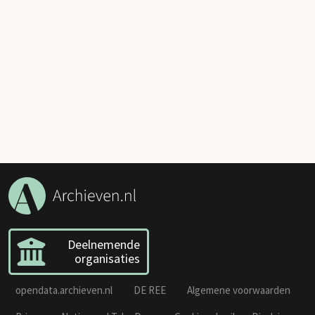
Deelnemende
organisaties
opendata.archieven.nl
DE REE
Algemene voorwaarden