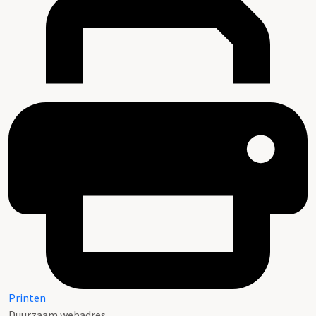
Printen
Duurzaam webadres