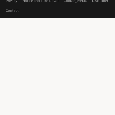
Privacy
Notice and Take Down
Cookiegebruik
Disclaimer
Contact