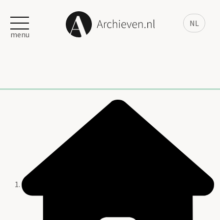
NL
menu