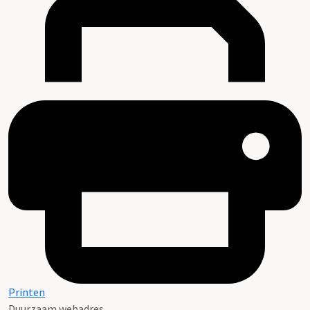
Printen
Duurzaam webadres