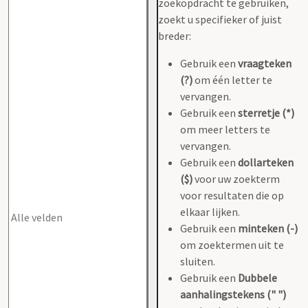
zoekopdracht te gebruiken,
zoekt u specifieker of juist
breder:
Gebruik een
vraagteken
(?)
om één letter te
vervangen.
Gebruik een
sterretje (*)
om meer letters te
vervangen.
Gebruik een
dollarteken
($)
voor uw zoekterm
voor resultaten die op
elkaar lijken.
Gebruik een
minteken (-)
om zoektermen uit te
sluiten.
Gebruik een
Dubbele
aanhalingstekens (" ")