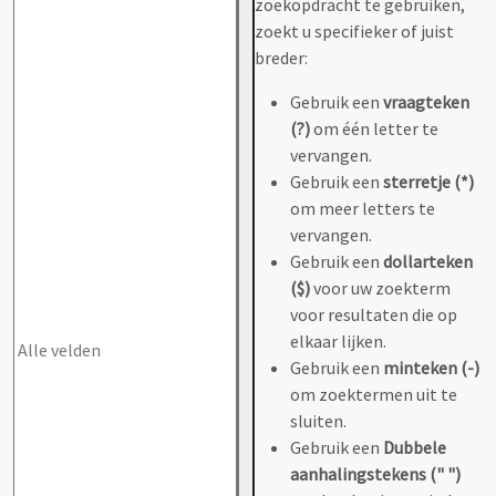
zoekopdracht te gebruiken,
zoekt u specifieker of juist
breder:
Gebruik een
vraagteken
(?)
om één letter te
vervangen.
Gebruik een
sterretje (*)
om meer letters te
vervangen.
Gebruik een
dollarteken
($)
voor uw zoekterm
voor resultaten die op
elkaar lijken.
Gebruik een
minteken (-)
om zoektermen uit te
sluiten.
Gebruik een
Dubbele
aanhalingstekens (" ")