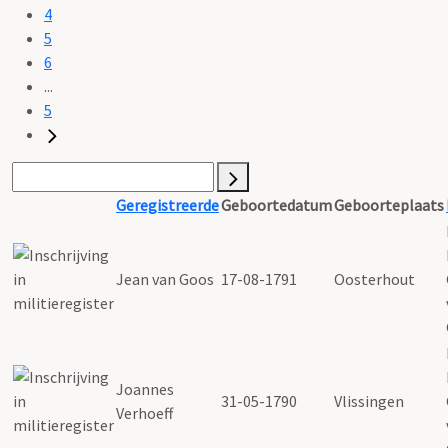
4
5
6
...
5
Geregistreerde
Geboortedatum
Geboorteplaats
Jean van Goos
17-08-1791
Oosterhout
Joannes
31-05-1790
Vlissingen
Verhoeff