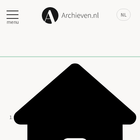
NL
menu