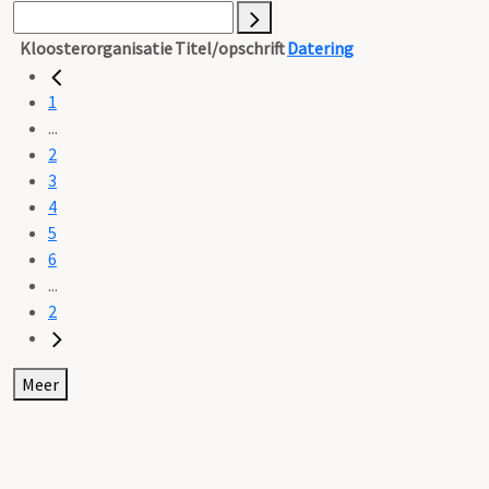
Kloosterorganisatie
Titel/opschrift
Datering
1
...
2
3
4
5
6
...
2
Meer