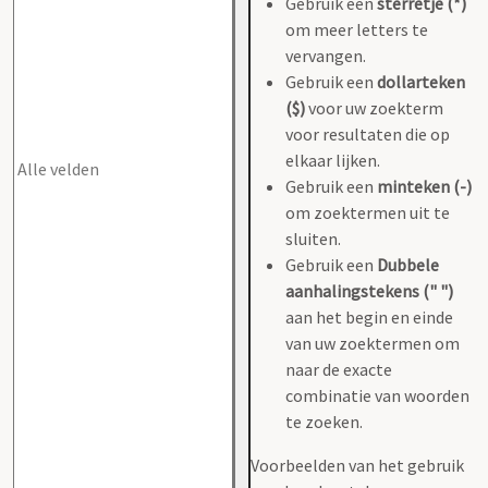
Gebruik een
sterretje (*)
om meer letters te
vervangen.
Gebruik een
dollarteken
($)
voor uw zoekterm
voor resultaten die op
elkaar lijken.
Gebruik een
minteken (-)
om zoektermen uit te
sluiten.
Gebruik een
Dubbele
aanhalingstekens (" ")
aan het begin en einde
van uw zoektermen om
naar de exacte
combinatie van woorden
te zoeken.
Voorbeelden van het gebruik