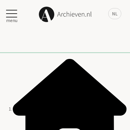
NL
menu