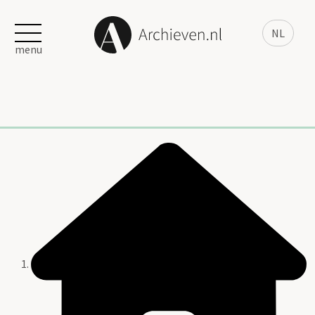
NL
menu