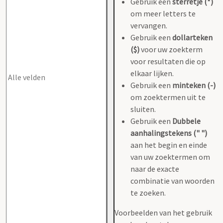
Gebruik een
sterretje (*)
om meer letters te
vervangen.
Gebruik een
dollarteken
($)
voor uw zoekterm
voor resultaten die op
elkaar lijken.
Gebruik een
minteken (-)
om zoektermen uit te
sluiten.
Gebruik een
Dubbele
aanhalingstekens (" ")
aan het begin en einde
van uw zoektermen om
naar de exacte
combinatie van woorden
te zoeken.
Voorbeelden van het gebruik