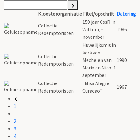
Kloosterorganisatie
Titel/opschrift
Datering
150 jaar CssR in
Collectie
Wittem, 6
1986
Redemptoristen
november
Huwelijksmis in
kerk van
Collectie
Mechelen van
1990
Redemptoristen
Maria en Nico, 1
september
Collectie
"Misa Alegre
1967
Redemptoristen
Curaçao"
1
...
2
3
4