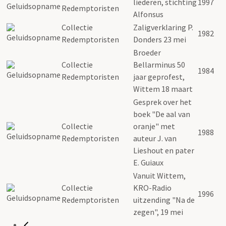
liederen, stichting
1997
Redemptoristen
Alfonsus
Collectie
Zaligverklaring P.
1982
Redemptoristen
Donders 23 mei
Broeder
Collectie
Bellarminus 50
1984
Redemptoristen
jaar geprofest,
Wittem 18 maart
Gesprek over het
boek "De aal van
Collectie
oranje" met
1988
Redemptoristen
auteur J. van
Lieshout en pater
E. Guiaux
Vanuit Wittem,
Collectie
KRO-Radio
1996
Redemptoristen
uitzending "Na de
zegen", 19 mei