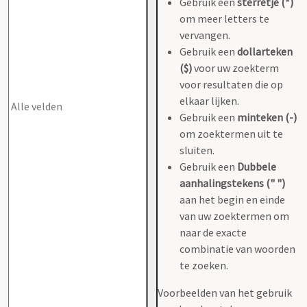
Gebruik een
sterretje (*)
om meer letters te
vervangen.
Gebruik een
dollarteken
($)
voor uw zoekterm
voor resultaten die op
elkaar lijken.
Gebruik een
minteken (-)
om zoektermen uit te
sluiten.
Gebruik een
Dubbele
aanhalingstekens (" ")
aan het begin en einde
van uw zoektermen om
naar de exacte
combinatie van woorden
te zoeken.
Voorbeelden van het gebruik