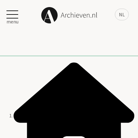
NL
menu