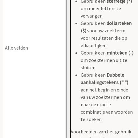
Gebruik een
sterretje (*)
om meer letters te
vervangen.
Gebruik een
dollarteken
($)
voor uw zoekterm
voor resultaten die op
elkaar lijken.
Gebruik een
minteken (-)
om zoektermen uit te
sluiten.
Gebruik een
Dubbele
aanhalingstekens (" ")
aan het begin en einde
van uw zoektermen om
naar de exacte
combinatie van woorden
te zoeken.
Voorbeelden van het gebruik