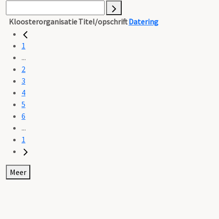
Kloosterorganisatie
Titel/opschrift
Datering
1
...
2
3
4
5
6
...
1
Meer