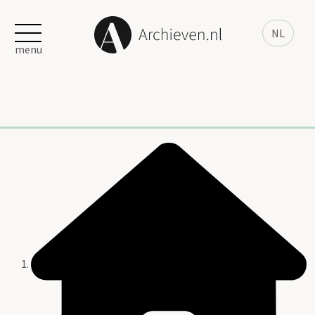
NL
menu