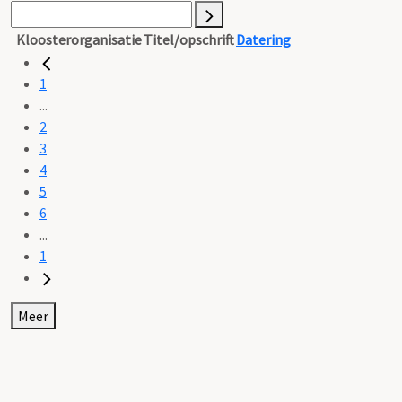
Kloosterorganisatie
Titel/opschrift
Datering
1
...
2
3
4
5
6
...
1
Meer