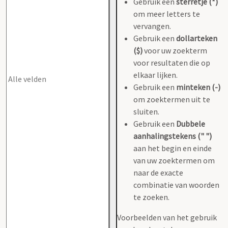
Gebruik een
sterretje (*)
om meer letters te
vervangen.
Gebruik een
dollarteken
($)
voor uw zoekterm
voor resultaten die op
elkaar lijken.
Gebruik een
minteken (-)
om zoektermen uit te
sluiten.
Gebruik een
Dubbele
aanhalingstekens (" ")
aan het begin en einde
van uw zoektermen om
naar de exacte
combinatie van woorden
te zoeken.
Voorbeelden van het gebruik