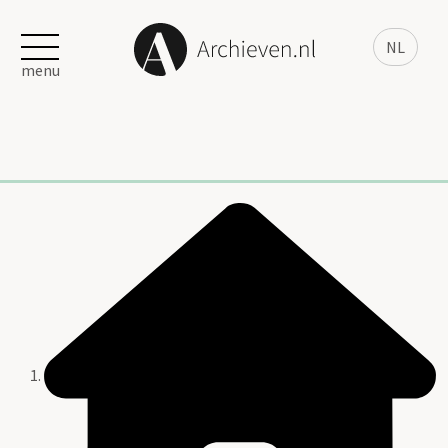
NL
menu