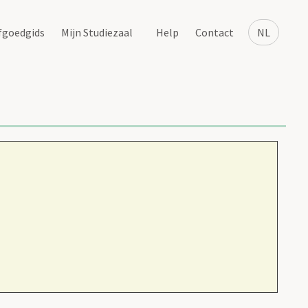
fgoedgids
Mijn Studiezaal
Help
Contact
NL