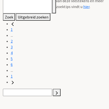
van deze leestekens en meer
zoektips vindt u
hier
.
Zoek
Uitgebreid zoeken
1
...
2
3
4
5
6
...
1