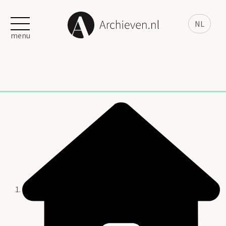
NL
menu