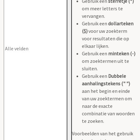
Gebruik een
sterretje (*)
om meer letters te
vervangen.
Gebruik een
dollarteken
($)
voor uw zoekterm
voor resultaten die op
elkaar lijken.
Gebruik een
minteken (-)
om zoektermen uit te
sluiten.
Gebruik een
Dubbele
aanhalingstekens (" ")
aan het begin en einde
van uw zoektermen om
naar de exacte
combinatie van woorden
te zoeken.
Voorbeelden van het gebruik