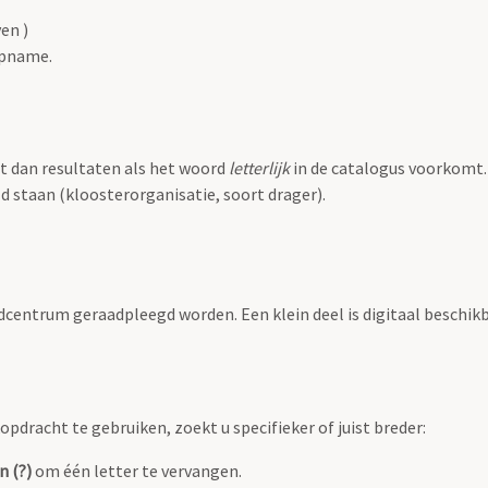
en )
 opname.
dt dan resultaten als het woord
letterlijk
in de catalogus voorkomt.
ld staan (kloosterorganisatie, soort drager).
centrum geraadpleegd worden. Een klein deel is digitaal beschikb
pdracht te gebruiken, zoekt u specifieker of juist breder:
n (?)
om één letter te vervangen.