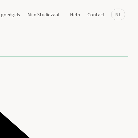
fgoedgids
Mijn Studiezaal
Help
Contact
NL