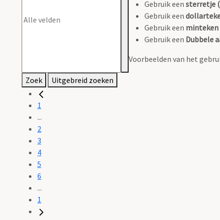
Gebruik een
sterretje (
Gebruik een
dollarteke
Gebruik een
minteken 
Gebruik een
Dubbele a
Voorbeelden van het gebrui
Zoek
Uitgebreid zoeken
1
...
2
3
4
5
6
...
1