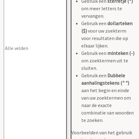
Gebruik een
sterretje (*)
om meer letters te
vervangen.
Gebruik een
dollarteken
($)
voor uw zoekterm
voor resultaten die op
elkaar lijken.
Gebruik een
minteken (-)
om zoektermen uit te
sluiten.
Gebruik een
Dubbele
aanhalingstekens (" ")
aan het begin en einde
van uw zoektermen om
naar de exacte
combinatie van woorden
te zoeken.
Voorbeelden van het gebruik