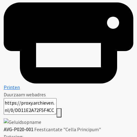
Printen
Duurzaam webadres
AVG-P020-001
Feestcantate "Cella Principum"
Datering
: