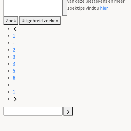
van deze leestekens en meer
zoektips vindt u
hier
.
Zoek
Uitgebreid zoeken
1
...
2
3
4
5
6
...
1