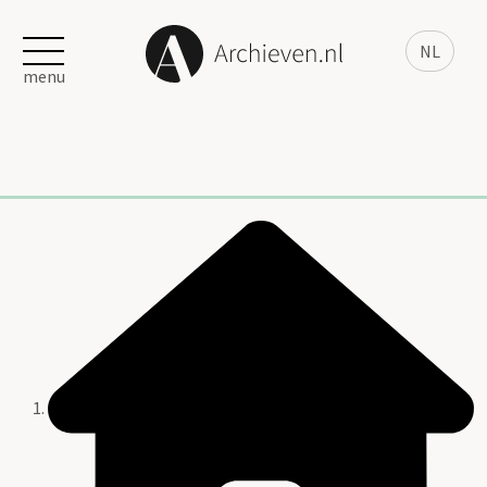
NL
menu