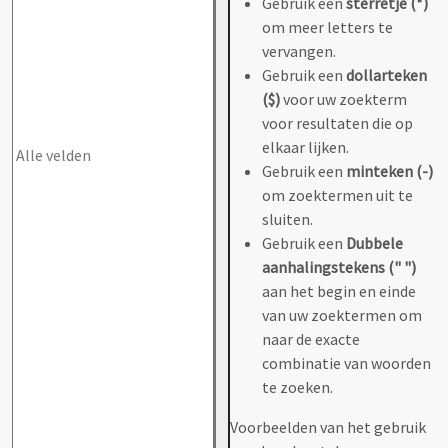
Gebruik een
sterretje (*)
om meer letters te
vervangen.
Gebruik een
dollarteken
($)
voor uw zoekterm
voor resultaten die op
elkaar lijken.
Gebruik een
minteken (-)
om zoektermen uit te
sluiten.
Gebruik een
Dubbele
aanhalingstekens (" ")
aan het begin en einde
van uw zoektermen om
naar de exacte
combinatie van woorden
te zoeken.
Voorbeelden van het gebruik