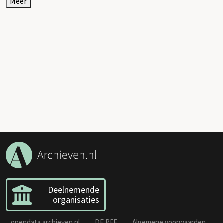
Meer
Deelnemende
organisaties
opendata.archieven.nl
DE REE
Algemene voorwaarden