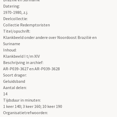
Datering
:
1970-1980, z.j.
Deelcollectie:
Collectie Redemptoristen
Titel/opschrift:
Klankbeeld onder andere over Noordoost Brazilië en
Suriname
Inhoud:
Klankbeeld I t/m XIV
Beschrijving in archief:
AR-P039-3627 en AR-P039-3628
Soort drager:
Geluidsband
Aantal delen:
14
Tijdsduur in minuten:
1 keer 140; 3 keer 160; 10 keer 190
Organisatietrefwoorden: