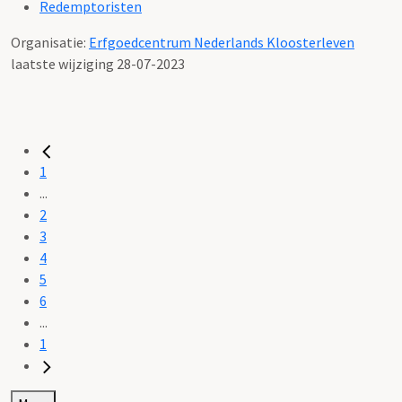
Redemptoristen
Organisatie:
Erfgoedcentrum Nederlands Kloosterleven
laatste wijziging 28-07-2023
1
...
2
3
4
5
6
...
1