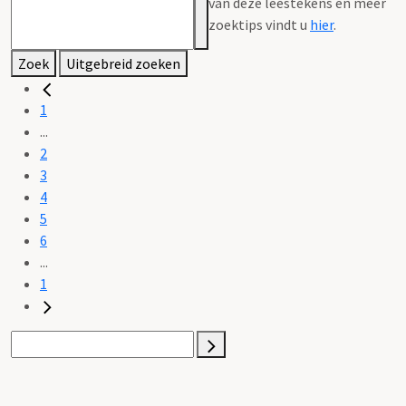
van deze leestekens en meer
zoektips vindt u
hier
.
Zoek
Uitgebreid zoeken
1
...
2
3
4
5
6
...
1