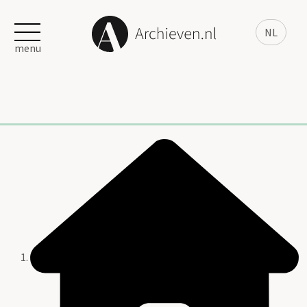
NL
menu