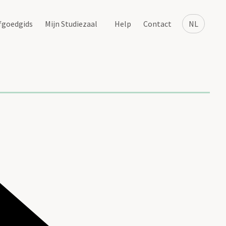
fgoedgids
Mijn Studiezaal
Help
Contact
NL