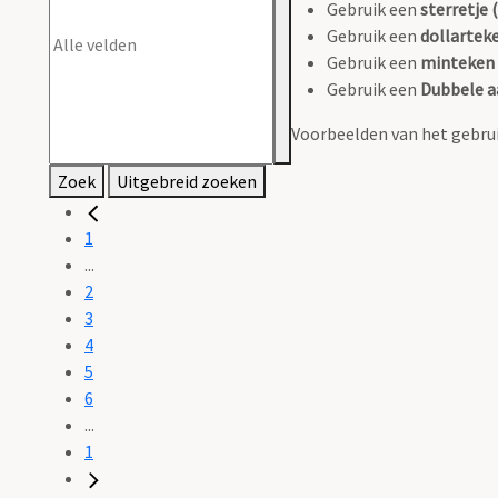
Gebruik een
sterretje (
Gebruik een
dollarteke
Gebruik een
minteken 
Gebruik een
Dubbele a
Voorbeelden van het gebrui
Zoek
Uitgebreid zoeken
1
...
2
3
4
5
6
...
1