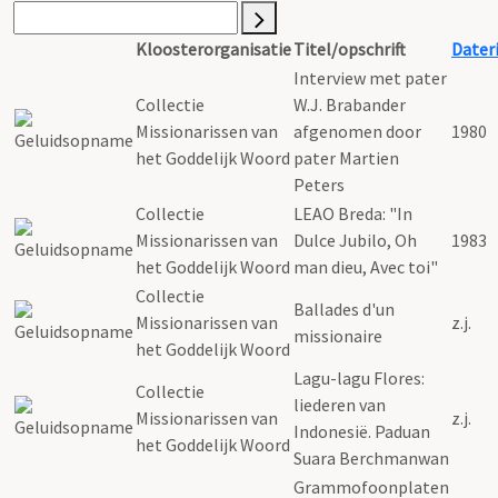
Kloosterorganisatie
Titel/opschrift
Dater
Interview met pater
Collectie
W.J. Brabander
Missionarissen van
afgenomen door
1980
het Goddelijk Woord
pater Martien
Peters
Collectie
LEAO Breda: "In
Missionarissen van
Dulce Jubilo, Oh
1983
het Goddelijk Woord
man dieu, Avec toi"
Collectie
Ballades d'un
Missionarissen van
z.j.
missionaire
het Goddelijk Woord
Lagu-lagu Flores:
Collectie
liederen van
Missionarissen van
z.j.
Indonesië. Paduan
het Goddelijk Woord
Suara Berchmanwan
Grammofoonplaten