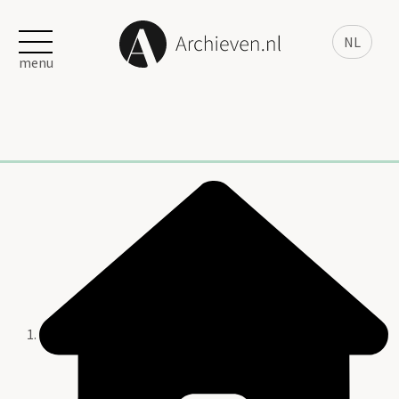
NL
menu