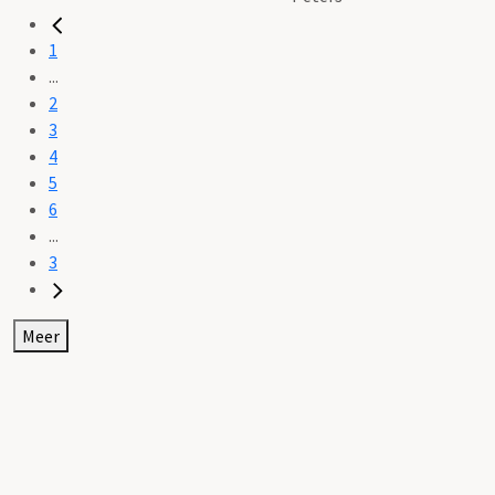
1
...
2
3
4
5
6
...
3
Meer