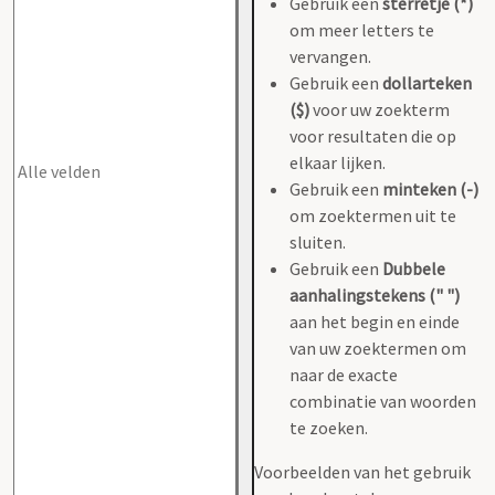
Gebruik een
sterretje (*)
om meer letters te
vervangen.
Gebruik een
dollarteken
($)
voor uw zoekterm
voor resultaten die op
elkaar lijken.
Gebruik een
minteken (-)
om zoektermen uit te
sluiten.
Gebruik een
Dubbele
aanhalingstekens (" ")
aan het begin en einde
van uw zoektermen om
naar de exacte
combinatie van woorden
te zoeken.
Voorbeelden van het gebruik