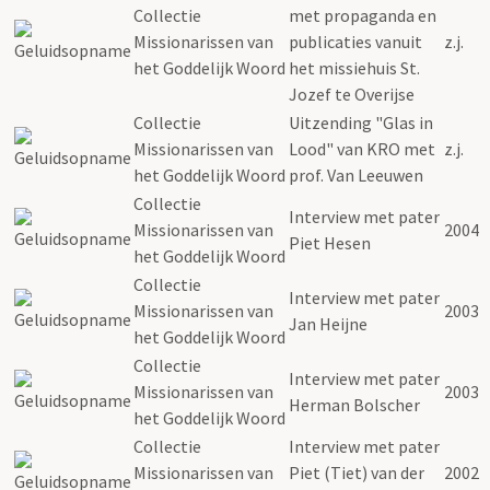
Collectie
met propaganda en
Missionarissen van
publicaties vanuit
z.j.
het Goddelijk Woord
het missiehuis St.
Jozef te Overijse
Collectie
Uitzending "Glas in
Missionarissen van
Lood" van KRO met
z.j.
het Goddelijk Woord
prof. Van Leeuwen
Collectie
Interview met pater
Missionarissen van
2004
Piet Hesen
het Goddelijk Woord
Collectie
Interview met pater
Missionarissen van
2003
Jan Heijne
het Goddelijk Woord
Collectie
Interview met pater
Missionarissen van
2003
Herman Bolscher
het Goddelijk Woord
Collectie
Interview met pater
Missionarissen van
Piet (Tiet) van der
2002