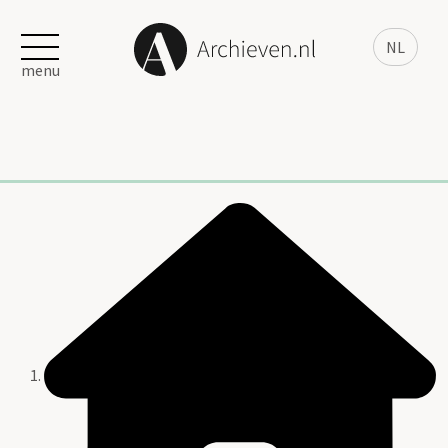
NL
menu