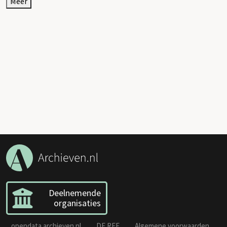
Meer
Deelnemende
organisaties
opendata.archieven.nl
DE REE
Algemene voorwaarden