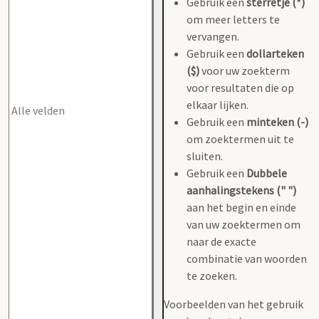
Gebruik een
sterretje (*)
om meer letters te
vervangen.
Gebruik een
dollarteken
($)
voor uw zoekterm
voor resultaten die op
elkaar lijken.
Gebruik een
minteken (-)
om zoektermen uit te
sluiten.
Gebruik een
Dubbele
aanhalingstekens (" ")
aan het begin en einde
van uw zoektermen om
naar de exacte
combinatie van woorden
te zoeken.
Voorbeelden van het gebruik