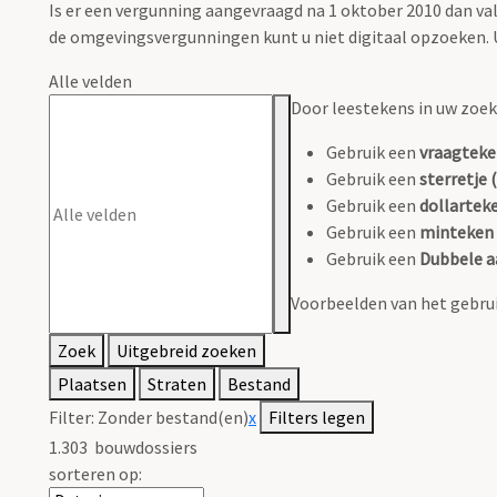
Is er een vergunning aangevraagd na 1 oktober 2010 dan 
de omgevingsvergunningen kunt u niet digitaal opzoeken. U
Alle velden
Door leestekens in uw zoeko
Gebruik een
vraagteke
Gebruik een
sterretje (
Gebruik een
dollarteke
Gebruik een
minteken 
Gebruik een
Dubbele a
Voorbeelden van het gebrui
Zoek
Uitgebreid zoeken
Plaatsen
Straten
Bestand
Filter:
Zonder bestand(en)
x
Filters legen
1.303
bouwdossiers
sorteren op: