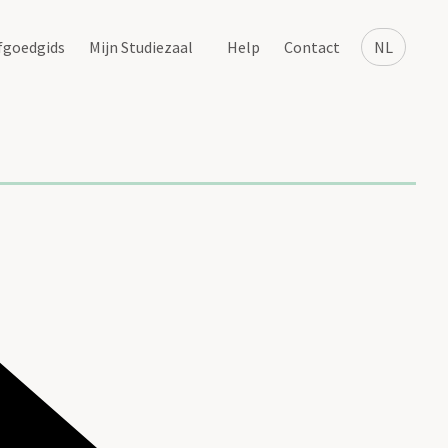
fgoedgids
Mijn Studiezaal
Help
Contact
NL