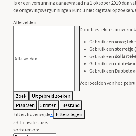
Is er een vergunning aangevraagd na 1 oktober 2010 dan 
de omgevingsvergunningen kunt u niet digitaal opzoeken. U
Alle velden
Door leestekens in uw zoeko
Gebruik een
vraagteke
Gebruik een
sterretje (
Gebruik een
dollarteke
Gebruik een
minteken 
Gebruik een
Dubbele a
Voorbeelden van het gebrui
Zoek
Uitgebreid zoeken
Plaatsen
Straten
Bestand
Filter:
Bovenwijde
x
Filters legen
53
bouwdossiers
sorteren op: