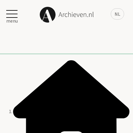
NL
menu