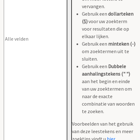
vervangen.
Gebruik een
dollarteken
($)
voor uw zoekterm
voor resultaten die op
elkaar lijken.
Gebruik een
minteken (-)
om zoektermen uit te
sluiten.
Gebruik een
Dubbele
aanhalingstekens (" ")
aan het begin en einde
van uw zoektermen om
naar de exacte
combinatie van woorden
te zoeken.
Voorbeelden van het gebruik
van deze leestekens en meer
zoektips vindt u
hier
.