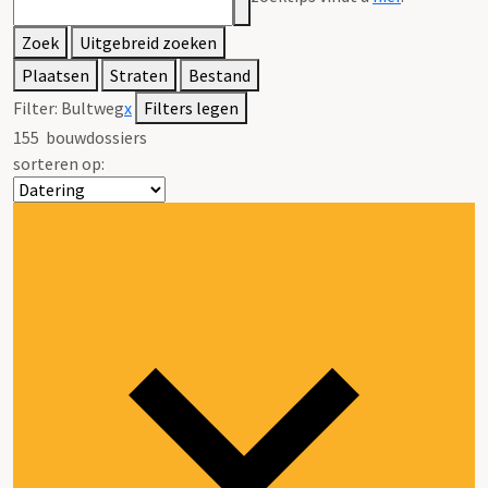
Zoek
Uitgebreid zoeken
Plaatsen
Straten
Bestand
Filter:
Bultweg
x
Filters legen
155
bouwdossiers
sorteren op: