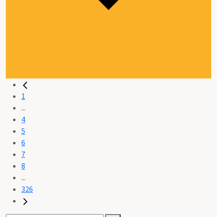
1
...
4
5
6
7
8
...
326