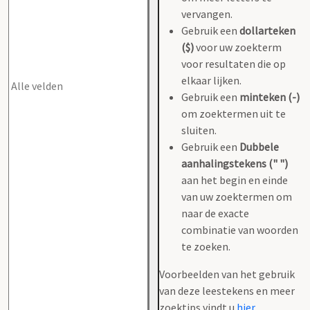
vervangen.
Gebruik een
dollarteken
($)
voor uw zoekterm
voor resultaten die op
elkaar lijken.
Gebruik een
minteken (-)
om zoektermen uit te
sluiten.
Gebruik een
Dubbele
aanhalingstekens (" ")
aan het begin en einde
van uw zoektermen om
naar de exacte
combinatie van woorden
te zoeken.
Voorbeelden van het gebruik
van deze leestekens en meer
zoektips vindt u
hier
.