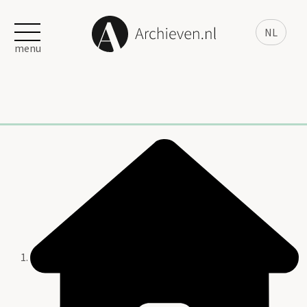
NL
menu